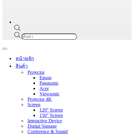
Products
search
Navigation
Menu
หน้าหลัก
สินค้า
Projector
Epson
Panasonic
Acer
Viewsonic
Projector 4K
Screen
120″ Screen
150″ Screen
Interactive Device
Digital Signage
Conference & Sound