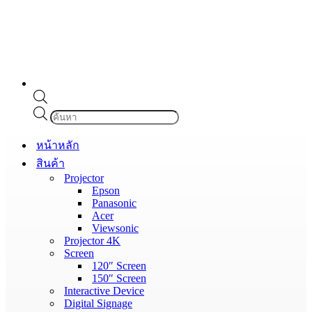
Products
search
หน้าหลัก
สินค้า
Projector
Epson
Panasonic
Acer
Viewsonic
Projector 4K
Screen
120″ Screen
150″ Screen
Interactive Device
Digital Signage