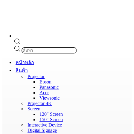
Products
search
หน้าหลัก
สินค้า
Projector
Epson
Panasonic
Acer
Viewsonic
Projector 4K
Screen
120″ Screen
150″ Screen
Interactive Device
Digital Signage