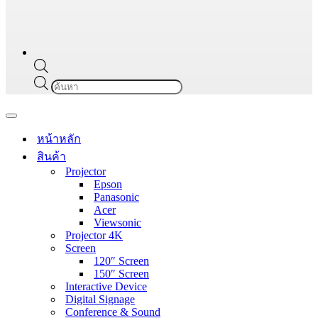
Products
search
Navigation
Menu
หน้าหลัก
สินค้า
Projector
Epson
Panasonic
Acer
Viewsonic
Projector 4K
Screen
120″ Screen
150″ Screen
Interactive Device
Digital Signage
Conference & Sound