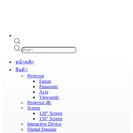
Products
search
หน้าหลัก
สินค้า
Projector
Epson
Panasonic
Acer
Viewsonic
Projector 4K
Screen
120″ Screen
150″ Screen
Interactive Device
Digital Signage