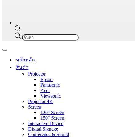
Products
search
Navigation
Menu
หน้าหลัก
สินค้า
Projector
Epson
Panasonic
Acer
Viewsonic
Projector 4K
Screen
120″ Screen
150″ Screen
Interactive Device
Digital Signage
Conference & Sound