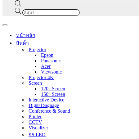
Products
search
Navigation
Menu
หน้าหลัก
สินค้า
Projector
Epson
Panasonic
Acer
Viewsonic
Projector 4K
Screen
120″ Screen
150″ Screen
Interactive Device
Digital Signage
Conference & Sound
Printer
CCTV
Visualizer
จอ LED