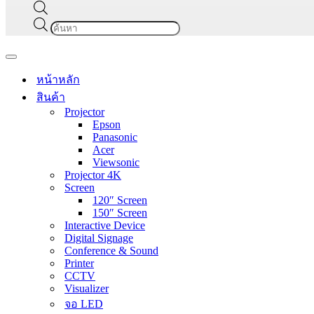
Products
search
Navigation
Menu
หน้าหลัก
สินค้า
Projector
Epson
Panasonic
Acer
Viewsonic
Projector 4K
Screen
120″ Screen
150″ Screen
Interactive Device
Digital Signage
Conference & Sound
Printer
CCTV
Visualizer
จอ LED