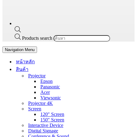
Products search
Navigation Menu
หน้าหลัก
สินค้า
Projector
Epson
Panasonic
Acer
Viewsonic
Projector 4K
Screen
120″ Screen
150″ Screen
Interactive Device
Digital Signage
Conference & Sound