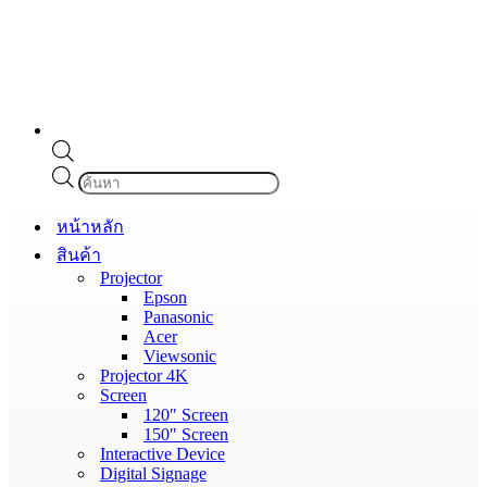
Products
search
หน้าหลัก
สินค้า
Projector
Epson
Panasonic
Acer
Viewsonic
Projector 4K
Screen
120″ Screen
150″ Screen
Interactive Device
Digital Signage