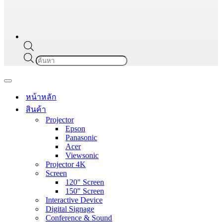
Products
search
Navigation
Menu
หน้าหลัก
สินค้า
Projector
Epson
Panasonic
Acer
Viewsonic
Projector 4K
Screen
120″ Screen
150″ Screen
Interactive Device
Digital Signage
Conference & Sound