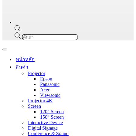
Products
search
Navigation
Menu
หน้าหลัก
สินค้า
Projector
Epson
Panasonic
Acer
Viewsonic
Projector 4K
Screen
120″ Screen
150″ Screen
Interactive Device
Digital Signage
Conference & Sound