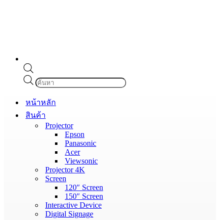
Products
search
หน้าหลัก
สินค้า
Projector
Epson
Panasonic
Acer
Viewsonic
Projector 4K
Screen
120″ Screen
150″ Screen
Interactive Device
Digital Signage