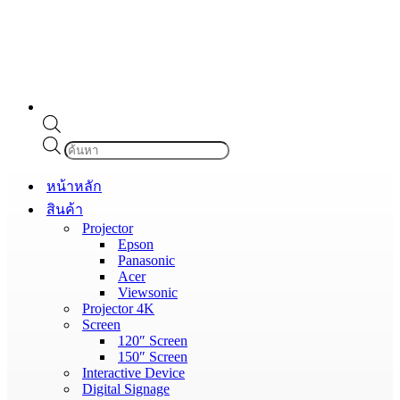
Products
search
หน้าหลัก
สินค้า
Projector
Epson
Panasonic
Acer
Viewsonic
Projector 4K
Screen
120″ Screen
150″ Screen
Interactive Device
Digital Signage