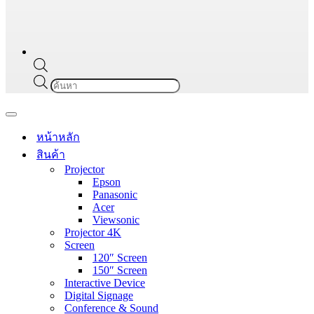
Products
search
Navigation
Menu
หน้าหลัก
สินค้า
Projector
Epson
Panasonic
Acer
Viewsonic
Projector 4K
Screen
120″ Screen
150″ Screen
Interactive Device
Digital Signage
Conference & Sound