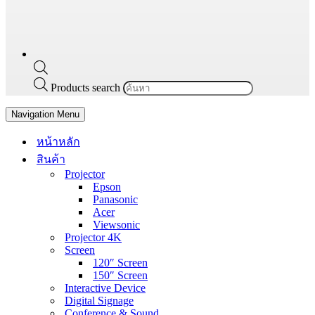
Products search
Navigation Menu
หน้าหลัก
สินค้า
Projector
Epson
Panasonic
Acer
Viewsonic
Projector 4K
Screen
120″ Screen
150″ Screen
Interactive Device
Digital Signage
Conference & Sound