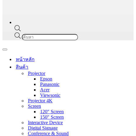
Products
search
Navigation
Menu
หน้าหลัก
สินค้า
Projector
Epson
Panasonic
Acer
Viewsonic
Projector 4K
Screen
120″ Screen
150″ Screen
Interactive Device
Digital Signage
Conference & Sound