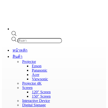
Products
search
หน้าหลัก
สินค้า
Projector
Epson
Panasonic
Acer
Viewsonic
Projector 4K
Screen
120″ Screen
150″ Screen
Interactive Device
Digital Signage