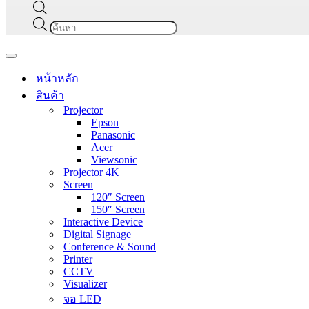
Products
search
Navigation
Menu
หน้าหลัก
สินค้า
Projector
Epson
Panasonic
Acer
Viewsonic
Projector 4K
Screen
120″ Screen
150″ Screen
Interactive Device
Digital Signage
Conference & Sound
Printer
CCTV
Visualizer
จอ LED