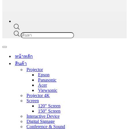
Products
search
Navigation
Menu
หน้าหลัก
สินค้า
Projector
Epson
Panasonic
Acer
Viewsonic
Projector 4K
Screen
120″ Screen
150″ Screen
Interactive Device
Digital Signage
Conference & Sound