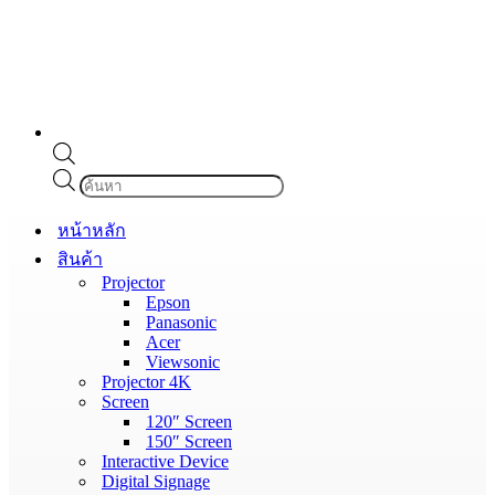
Products
search
หน้าหลัก
สินค้า
Projector
Epson
Panasonic
Acer
Viewsonic
Projector 4K
Screen
120″ Screen
150″ Screen
Interactive Device
Digital Signage