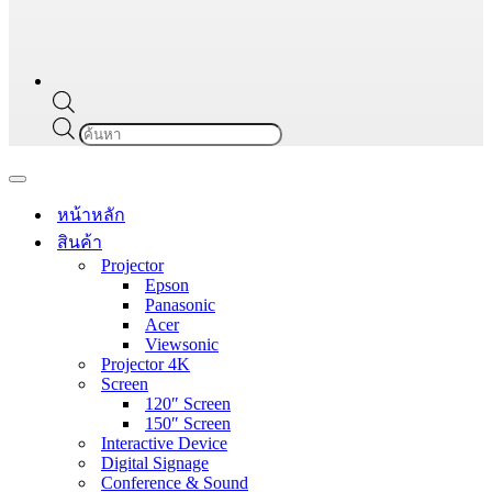
Products
search
Navigation
Menu
หน้าหลัก
สินค้า
Projector
Epson
Panasonic
Acer
Viewsonic
Projector 4K
Screen
120″ Screen
150″ Screen
Interactive Device
Digital Signage
Conference & Sound