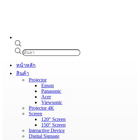
Products
search
หน้าหลัก
สินค้า
Projector
Epson
Panasonic
Acer
Viewsonic
Projector 4K
Screen
120″ Screen
150″ Screen
Interactive Device
Digital Signage