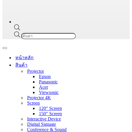
Products
search
Navigation
Menu
หน้าหลัก
สินค้า
Projector
Epson
Panasonic
Acer
Viewsonic
Projector 4K
Screen
120″ Screen
150″ Screen
Interactive Device
Digital Signage
Conference & Sound