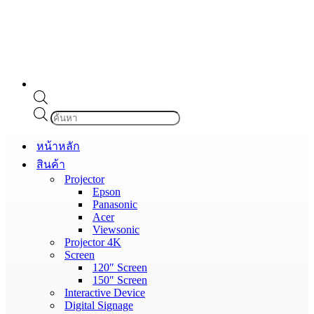
Products
search
หน้าหลัก
สินค้า
Projector
Epson
Panasonic
Acer
Viewsonic
Projector 4K
Screen
120″ Screen
150″ Screen
Interactive Device
Digital Signage