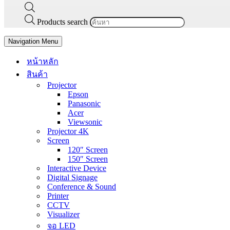
Products search
Navigation Menu
หน้าหลัก
สินค้า
Projector
Epson
Panasonic
Acer
Viewsonic
Projector 4K
Screen
120″ Screen
150″ Screen
Interactive Device
Digital Signage
Conference & Sound
Printer
CCTV
Visualizer
จอ LED