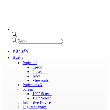
Products
search
หน้าหลัก
สินค้า
Projector
Epson
Panasonic
Acer
Viewsonic
Projector 4K
Screen
120″ Screen
150″ Screen
Interactive Device
Digital Signage