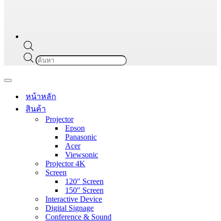
Products
search
Navigation
Menu
หน้าหลัก
สินค้า
Projector
Epson
Panasonic
Acer
Viewsonic
Projector 4K
Screen
120″ Screen
150″ Screen
Interactive Device
Digital Signage
Conference & Sound