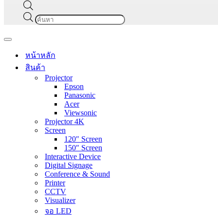
Products
search
Navigation
Menu
หน้าหลัก
สินค้า
Projector
Epson
Panasonic
Acer
Viewsonic
Projector 4K
Screen
120″ Screen
150″ Screen
Interactive Device
Digital Signage
Conference & Sound
Printer
CCTV
Visualizer
จอ LED