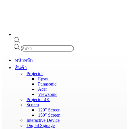
Products
search
หน้าหลัก
สินค้า
Projector
Epson
Panasonic
Acer
Viewsonic
Projector 4K
Screen
120″ Screen
150″ Screen
Interactive Device
Digital Signage