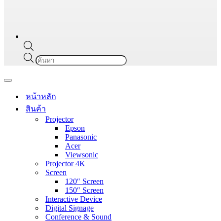
Products
search
Navigation
Menu
หน้าหลัก
สินค้า
Projector
Epson
Panasonic
Acer
Viewsonic
Projector 4K
Screen
120″ Screen
150″ Screen
Interactive Device
Digital Signage
Conference & Sound