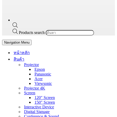
Products search
Navigation Menu
หน้าหลัก
สินค้า
Projector
Epson
Panasonic
Acer
Viewsonic
Projector 4K
Screen
120″ Screen
150″ Screen
Interactive Device
Digital Signage
Conference & Sound