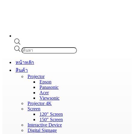
Products
search
หน้าหลัก
สินค้า
Projector
Epson
Panasonic
Acer
Viewsonic
Projector 4K
Screen
120″ Screen
150″ Screen
Interactive Device
Digital Signage