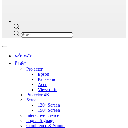
Products
search
Navigation
Menu
หน้าหลัก
สินค้า
Projector
Epson
Panasonic
Acer
Viewsonic
Projector 4K
Screen
120″ Screen
150″ Screen
Interactive Device
Digital Signage
Conference & Sound