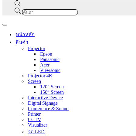
Products
search
Navigation
Menu
หน้าหลัก
สินค้า
Projector
Epson
Panasonic
Acer
Viewsonic
Projector 4K
Screen
120″ Screen
150″ Screen
Interactive Device
Digital Signage
Conference & Sound
Printer
CCTV
Visualizer
จอ LED