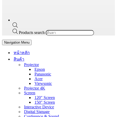
Products search
Navigation Menu
หน้าหลัก
สินค้า
Projector
Epson
Panasonic
Acer
Viewsonic
Projector 4K
Screen
120″ Screen
150″ Screen
Interactive Device
Digital Signage
Conference & Sound