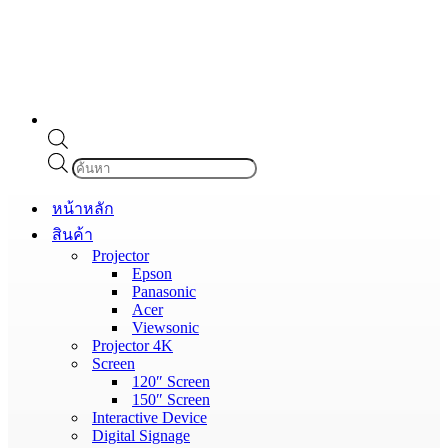
Products
search
หน้าหลัก
สินค้า
Projector
Epson
Panasonic
Acer
Viewsonic
Projector 4K
Screen
120″ Screen
150″ Screen
Interactive Device
Digital Signage