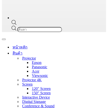
Products
search
Navigation
Menu
หน้าหลัก
สินค้า
Projector
Epson
Panasonic
Acer
Viewsonic
Projector 4K
Screen
120″ Screen
150″ Screen
Interactive Device
Digital Signage
Conference & Sound