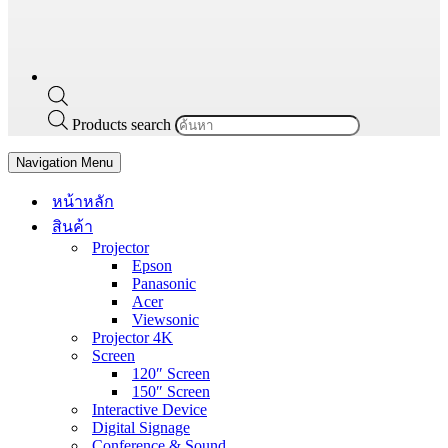
Products search
Navigation Menu
หน้าหลัก
สินค้า
Projector
Epson
Panasonic
Acer
Viewsonic
Projector 4K
Screen
120″ Screen
150″ Screen
Interactive Device
Digital Signage
Conference & Sound