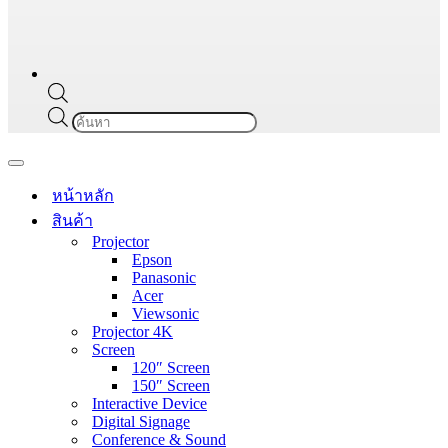
Products
search
Navigation
Menu
หน้าหลัก
สินค้า
Projector
Epson
Panasonic
Acer
Viewsonic
Projector 4K
Screen
120″ Screen
150″ Screen
Interactive Device
Digital Signage
Conference & Sound