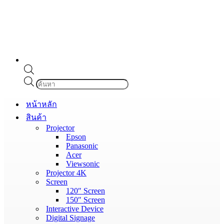
Products
search
หน้าหลัก
สินค้า
Projector
Epson
Panasonic
Acer
Viewsonic
Projector 4K
Screen
120″ Screen
150″ Screen
Interactive Device
Digital Signage