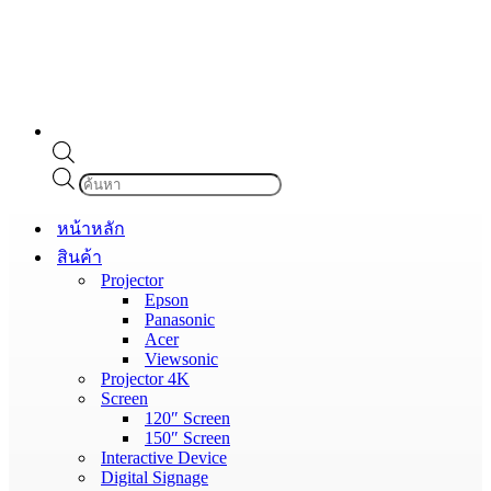
Products
search
หน้าหลัก
สินค้า
Projector
Epson
Panasonic
Acer
Viewsonic
Projector 4K
Screen
120″ Screen
150″ Screen
Interactive Device
Digital Signage