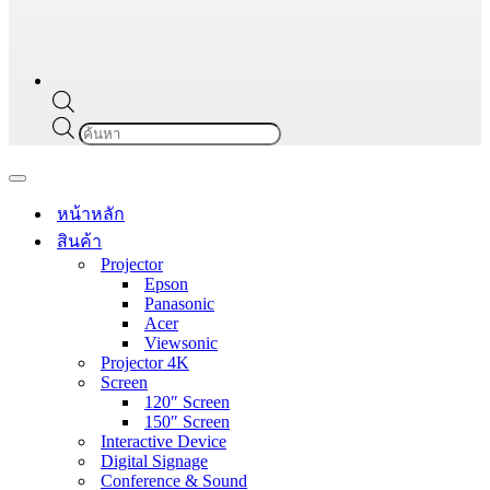
Products
search
Navigation
Menu
หน้าหลัก
สินค้า
Projector
Epson
Panasonic
Acer
Viewsonic
Projector 4K
Screen
120″ Screen
150″ Screen
Interactive Device
Digital Signage
Conference & Sound