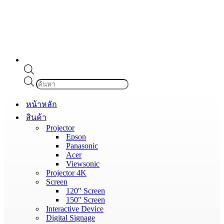
Products
search
หน้าหลัก
สินค้า
Projector
Epson
Panasonic
Acer
Viewsonic
Projector 4K
Screen
120″ Screen
150″ Screen
Interactive Device
Digital Signage