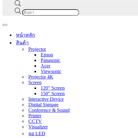
Products
search
Navigation
Menu
หน้าหลัก
สินค้า
Projector
Epson
Panasonic
Acer
Viewsonic
Projector 4K
Screen
120″ Screen
150″ Screen
Interactive Device
Digital Signage
Conference & Sound
Printer
CCTV
Visualizer
จอ LED