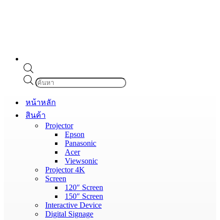
Products
search
หน้าหลัก
สินค้า
Projector
Epson
Panasonic
Acer
Viewsonic
Projector 4K
Screen
120″ Screen
150″ Screen
Interactive Device
Digital Signage