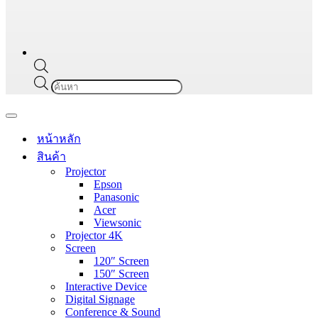
Products
search
Navigation
Menu
หน้าหลัก
สินค้า
Projector
Epson
Panasonic
Acer
Viewsonic
Projector 4K
Screen
120″ Screen
150″ Screen
Interactive Device
Digital Signage
Conference & Sound