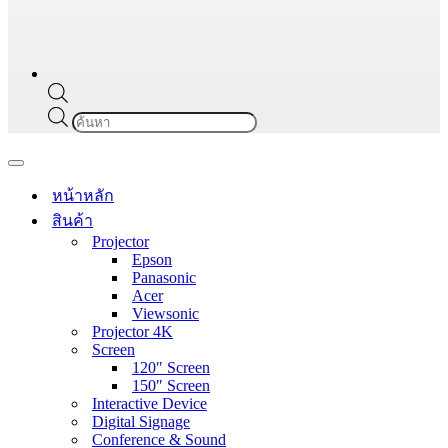
Products
search
Navigation
Menu
หน้าหลัก
สินค้า
Projector
Epson
Panasonic
Acer
Viewsonic
Projector 4K
Screen
120″ Screen
150″ Screen
Interactive Device
Digital Signage
Conference & Sound