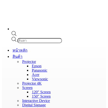
Products
search
หน้าหลัก
สินค้า
Projector
Epson
Panasonic
Acer
Viewsonic
Projector 4K
Screen
120″ Screen
150″ Screen
Interactive Device
Digital Signage