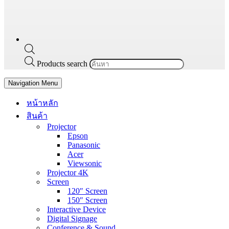
Products search
Navigation Menu
หน้าหลัก
สินค้า
Projector
Epson
Panasonic
Acer
Viewsonic
Projector 4K
Screen
120″ Screen
150″ Screen
Interactive Device
Digital Signage
Conference & Sound