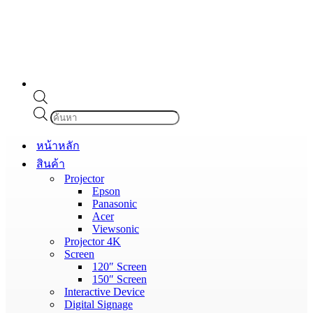
Products
search
หน้าหลัก
สินค้า
Projector
Epson
Panasonic
Acer
Viewsonic
Projector 4K
Screen
120″ Screen
150″ Screen
Interactive Device
Digital Signage