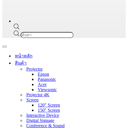
Products
search
Navigation
Menu
หน้าหลัก
สินค้า
Projector
Epson
Panasonic
Acer
Viewsonic
Projector 4K
Screen
120″ Screen
150″ Screen
Interactive Device
Digital Signage
Conference & Sound