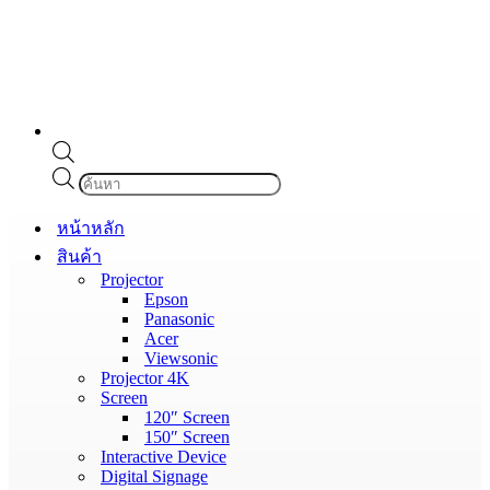
Products
search
หน้าหลัก
สินค้า
Projector
Epson
Panasonic
Acer
Viewsonic
Projector 4K
Screen
120″ Screen
150″ Screen
Interactive Device
Digital Signage