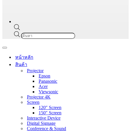
Products
search
Navigation
Menu
หน้าหลัก
สินค้า
Projector
Epson
Panasonic
Acer
Viewsonic
Projector 4K
Screen
120″ Screen
150″ Screen
Interactive Device
Digital Signage
Conference & Sound