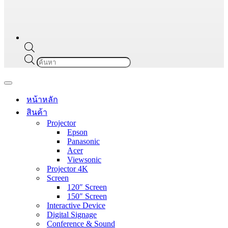
Products
search
Navigation
Menu
หน้าหลัก
สินค้า
Projector
Epson
Panasonic
Acer
Viewsonic
Projector 4K
Screen
120″ Screen
150″ Screen
Interactive Device
Digital Signage
Conference & Sound