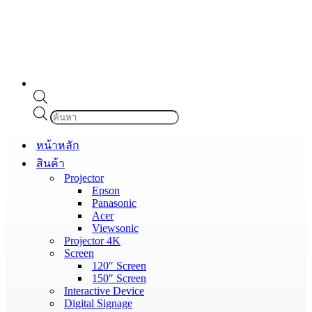
Products
search
หน้าหลัก
สินค้า
Projector
Epson
Panasonic
Acer
Viewsonic
Projector 4K
Screen
120″ Screen
150″ Screen
Interactive Device
Digital Signage