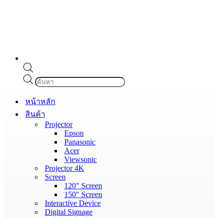
Products
search
หน้าหลัก
สินค้า
Projector
Epson
Panasonic
Acer
Viewsonic
Projector 4K
Screen
120″ Screen
150″ Screen
Interactive Device
Digital Signage