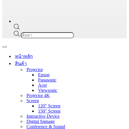
Products
search
Navigation
Menu
หน้าหลัก
สินค้า
Projector
Epson
Panasonic
Acer
Viewsonic
Projector 4K
Screen
120″ Screen
150″ Screen
Interactive Device
Digital Signage
Conference & Sound