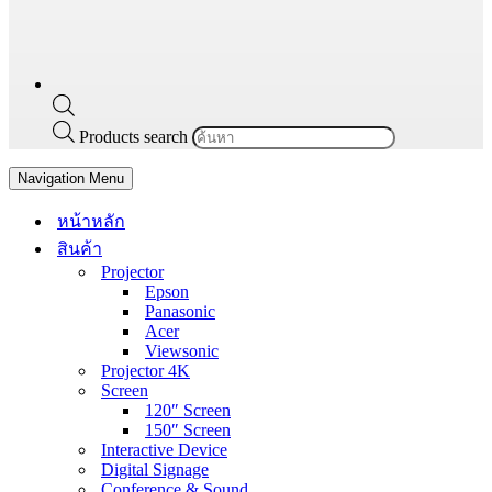
Products search
Navigation Menu
หน้าหลัก
สินค้า
Projector
Epson
Panasonic
Acer
Viewsonic
Projector 4K
Screen
120″ Screen
150″ Screen
Interactive Device
Digital Signage
Conference & Sound