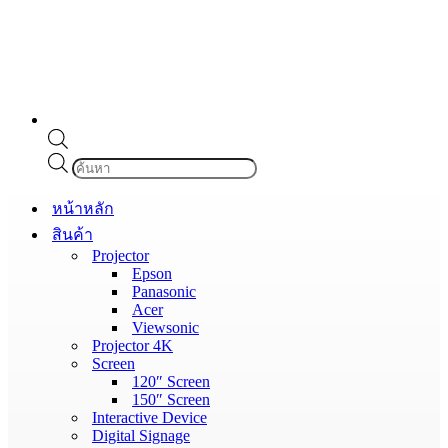
Products
search
หน้าหลัก
สินค้า
Projector
Epson
Panasonic
Acer
Viewsonic
Projector 4K
Screen
120″ Screen
150″ Screen
Interactive Device
Digital Signage