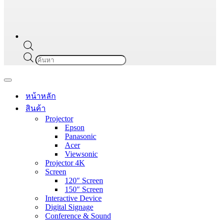
Products
search
Navigation
Menu
หน้าหลัก
สินค้า
Projector
Epson
Panasonic
Acer
Viewsonic
Projector 4K
Screen
120″ Screen
150″ Screen
Interactive Device
Digital Signage
Conference & Sound