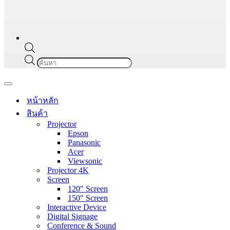
Products
search
Navigation
Menu
หน้าหลัก
สินค้า
Projector
Epson
Panasonic
Acer
Viewsonic
Projector 4K
Screen
120″ Screen
150″ Screen
Interactive Device
Digital Signage
Conference & Sound