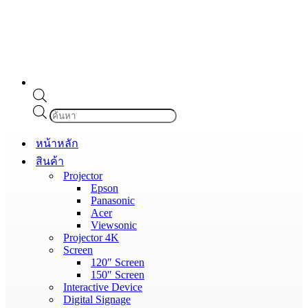
Products
search
หน้าหลัก
สินค้า
Projector
Epson
Panasonic
Acer
Viewsonic
Projector 4K
Screen
120″ Screen
150″ Screen
Interactive Device
Digital Signage