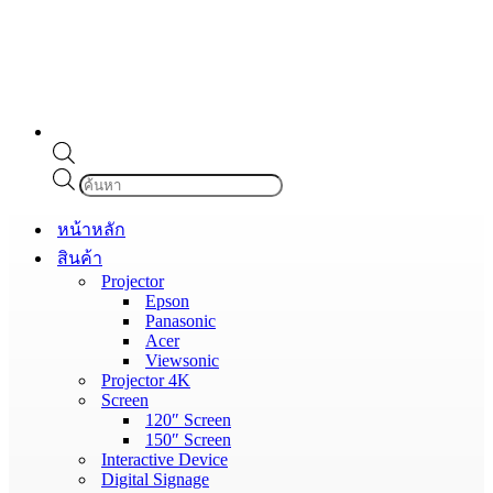
Products
search
หน้าหลัก
สินค้า
Projector
Epson
Panasonic
Acer
Viewsonic
Projector 4K
Screen
120″ Screen
150″ Screen
Interactive Device
Digital Signage