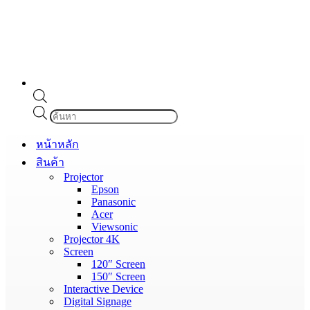
Products
search
หน้าหลัก
สินค้า
Projector
Epson
Panasonic
Acer
Viewsonic
Projector 4K
Screen
120″ Screen
150″ Screen
Interactive Device
Digital Signage