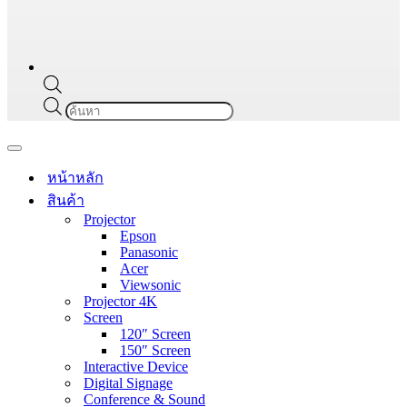
Products
search
Navigation
Menu
หน้าหลัก
สินค้า
Projector
Epson
Panasonic
Acer
Viewsonic
Projector 4K
Screen
120″ Screen
150″ Screen
Interactive Device
Digital Signage
Conference & Sound