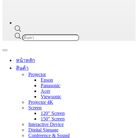
Products
search
Navigation
Menu
หน้าหลัก
สินค้า
Projector
Epson
Panasonic
Acer
Viewsonic
Projector 4K
Screen
120″ Screen
150″ Screen
Interactive Device
Digital Signage
Conference & Sound