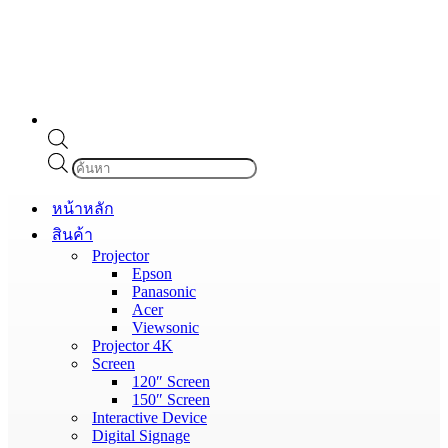
Products
search
หน้าหลัก
สินค้า
Projector
Epson
Panasonic
Acer
Viewsonic
Projector 4K
Screen
120″ Screen
150″ Screen
Interactive Device
Digital Signage