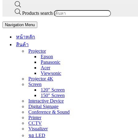
Products search
Navigation Menu
หน้าหลัก
สินค้า
Projector
Epson
Panasonic
Acer
Viewsonic
Projector 4K
Screen
120″ Screen
150″ Screen
Interactive Device
Digital Signage
Conference & Sound
Printer
CCTV
Visualizer
จอ LED