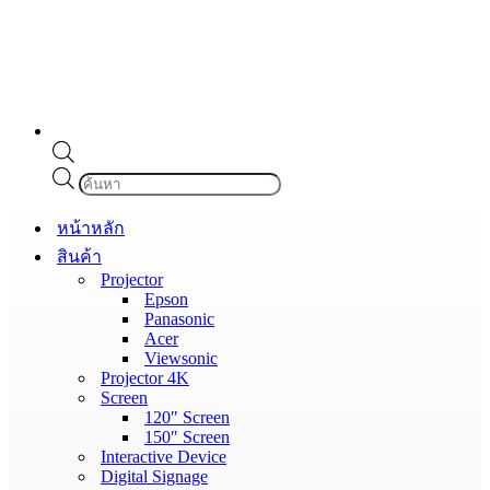
Products
search
หน้าหลัก
สินค้า
Projector
Epson
Panasonic
Acer
Viewsonic
Projector 4K
Screen
120″ Screen
150″ Screen
Interactive Device
Digital Signage