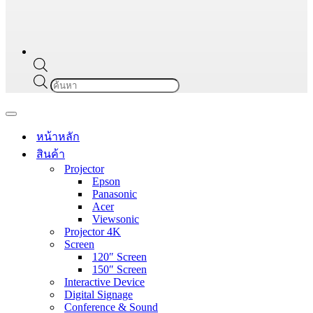
Products
search
Navigation
Menu
หน้าหลัก
สินค้า
Projector
Epson
Panasonic
Acer
Viewsonic
Projector 4K
Screen
120″ Screen
150″ Screen
Interactive Device
Digital Signage
Conference & Sound