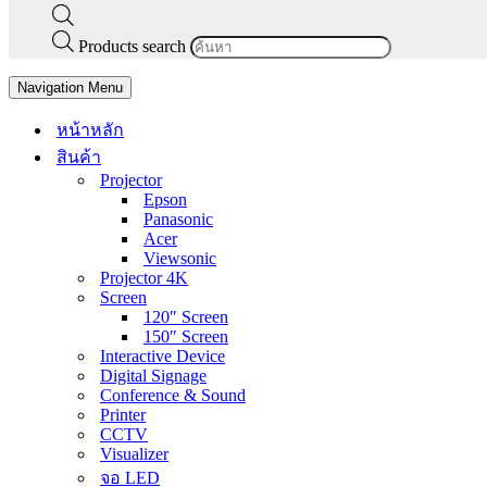
Products search
Navigation Menu
หน้าหลัก
สินค้า
Projector
Epson
Panasonic
Acer
Viewsonic
Projector 4K
Screen
120″ Screen
150″ Screen
Interactive Device
Digital Signage
Conference & Sound
Printer
CCTV
Visualizer
จอ LED