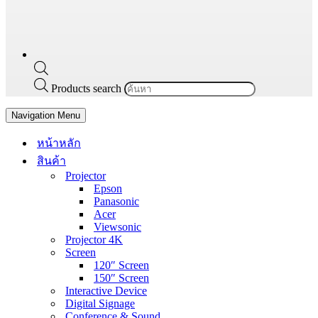
Products search
Navigation Menu
หน้าหลัก
สินค้า
Projector
Epson
Panasonic
Acer
Viewsonic
Projector 4K
Screen
120″ Screen
150″ Screen
Interactive Device
Digital Signage
Conference & Sound