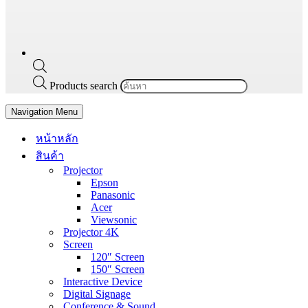
Products search
Navigation Menu
หน้าหลัก
สินค้า
Projector
Epson
Panasonic
Acer
Viewsonic
Projector 4K
Screen
120″ Screen
150″ Screen
Interactive Device
Digital Signage
Conference & Sound