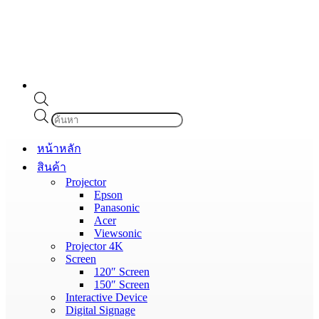
Products
search
หน้าหลัก
สินค้า
Projector
Epson
Panasonic
Acer
Viewsonic
Projector 4K
Screen
120″ Screen
150″ Screen
Interactive Device
Digital Signage