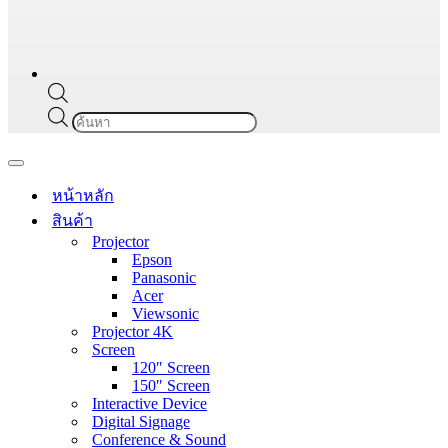
Products
search
Navigation
Menu
หน้าหลัก
สินค้า
Projector
Epson
Panasonic
Acer
Viewsonic
Projector 4K
Screen
120″ Screen
150″ Screen
Interactive Device
Digital Signage
Conference & Sound