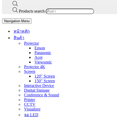
Products search
Navigation Menu
หน้าหลัก
สินค้า
Projector
Epson
Panasonic
Acer
Viewsonic
Projector 4K
Screen
120″ Screen
150″ Screen
Interactive Device
Digital Signage
Conference & Sound
Printer
CCTV
Visualizer
จอ LED