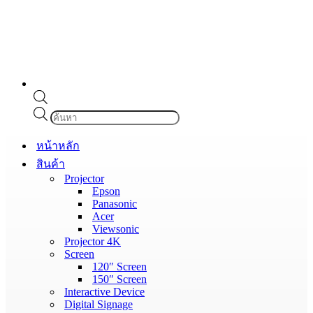
Products
search
หน้าหลัก
สินค้า
Projector
Epson
Panasonic
Acer
Viewsonic
Projector 4K
Screen
120″ Screen
150″ Screen
Interactive Device
Digital Signage