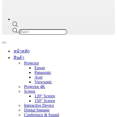
Products
search
Navigation
Menu
หน้าหลัก
สินค้า
Projector
Epson
Panasonic
Acer
Viewsonic
Projector 4K
Screen
120″ Screen
150″ Screen
Interactive Device
Digital Signage
Conference & Sound